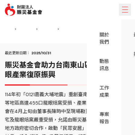
跳到主要內容
手機版的側邊欄選單
首頁
>
動態訊息
>
最新消息
>
賑災基金會助力台南東山區 全台最大龍眼產業復原振興
關於
我們
最近更新日期：
2025/10/31
動態
賑災基金會助力台南東山區 全台最大龍
訊息
眼產業復原振興
工作
114年初「0121嘉義大埔地震」重創臺南東山、六甲、大內
成果
等地區高達455口龍眼焙窯受損、產業一度停擺。賑災基金
會在4月上旬由董事長陳時中至現場勘災，見到許多鄉親住
專案
宅及龍眼焙窯嚴重受損，允諾由賑災基金會以自有資金，與
報告
地方政府密切合作，啟動「民眾安居」與「經濟復原」兩項