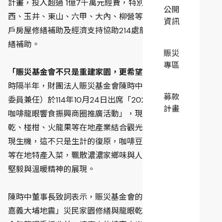
計畫，投入超過 1億7千萬元經費，特別協助台南重災區楠
公開
西、玉井、東山、六甲、大內、柳營等災區災民獲得1,095
資訊
戶房屋修繕補助及經濟支持協助214處龍眼焙窯嚴重損壞修
繕補助。
賑災
專區
「賑災基金會不只是重建家園，更希望重建地方的心。」
時隔半年，財團法人賑災基金會陳時中董事長（行政院政務
募款
委員兼任）於114年10月24日出席「2025東山商圈輕旅行～
計畫
咖啡龍眼響食振興商圈推廣活動」，現場結合咖啡、龍眼
乾、椪柑、火龍果等在地產業結合觀光與商圈行銷，再度展
現生機，這不只是生計的復原，咖啡豆、龍眼乾、東山鴨頭
等在地特產入菜，飄散濃濃家鄉味與人情味，也是東山鄉親
堅毅與溫暖精神的展現。
陳時中董事長致詞表示，賑災基金會的賑助款，協助「0121
嘉義大埔地震」災民家園修繕與龍眼乾產業復原，幸運趕在