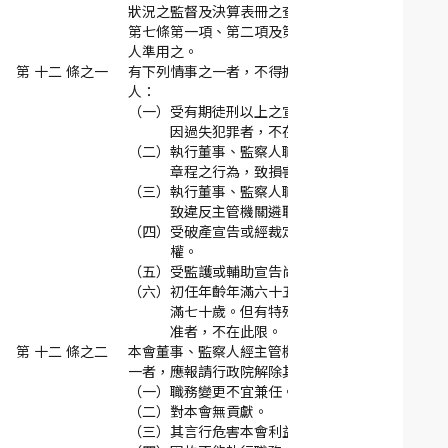
狀況之監督及決算表冊之查核等事宜。
第七條第一項、第二項及第五項之規定，於監察
人準用之。
第 十二 條之一
有下列情事之一者，不得擔任本會董事、監察
人：
（一）
受有期徒刑以上之宣告。但受緩刑宣告或
因過失犯罪者，不在此限。
（二）
執行董事、監察人職務有違反法令或捐助
章程之行為，致損害公益或本會利益。
（三）
執行董事、監察人職務未遵照政府政策，
致違反主管機關遴聘之目的。
（四）
受破產宣告或經裁定開始清算程序尚未復
權。
（五）
受監護或輔助宣告尚未撤銷。
（六）
初任年齡年滿六十五歲，或任期屆滿前年
滿七十歲。但有特殊考量，報請行政院核
准者，不在此限。
第 十二 條之二
本會董事、監察人經主管機關考核有下列情事之
一者，應報請行政院解除其職務：
（一）
職務變更不宜兼任。
（二）
對本會無貢獻。
（三）
其言行危害本會利益。