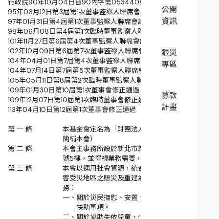
行政院90年10月04日台90內字第053440號函核定
公開
95年06月12日第3屆第1次董事監察人聯席會議修正通過
資訊
97年01月31日第4屆第1次董事監察人聯席會議修正通過
98年06月08日第4屆第1次臨時董事監察人聯席會議修正通過
101年11月27日第6屆第4次董事監察人聯席會議修正通過
102年10月09日第6屆第7次董事監察人聯席會議修正通過
賑災
104年04月01日第7屆第4次董事監察人聯席會議修正通過
專區
104年07月14日第7屆第5次董事監察人聯席會議修正通過
105年05月11日第8屆第2次臨時董事監察人聯席會議修正通過
109年01月30日第10屆第1次董事會修正通過
募款
109年12月07日第10屆第1次臨時董事會修正通過
計畫
113年04月10日第12屆第1次董事會修正通過
第 一 條
本基金會定名為「財團法人賑災基金會」（以下
簡稱本會）
第 二 條
本會主事務所設於新北市新店區北新路三段200
號5樓，並得視業務需要，設立分事務所。
第 三 條
本會以運用社會資源，統合民間力量，協助因災
害受災地區之賑災及重建為目的，辦理下列業
務：
一、
關於災民撫慰、安置、生活、醫療及教育之
扶助事項。
二、
關於協助失依兒童、少年、老人及身心障礙