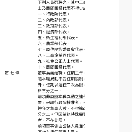
下列人員選聘之，其中工商企業界、社會公正人
士及民間團體代表不得少於二分之一：
一、
行政院代表。
二、
內政部代表。
三、
教育部代表。
四、
經濟部代表。
五、
衛生福利部代表。
六、
農業部代表。
七、
原住民族委員會代表。
八、
工商企業界代表。
九、
社會公正人士代表。
十、
民間團體代表。
第 七 條
董事為無給職，任期二年，除由公務人員兼任，
隨本職異動不受任期限制，或法律另有規定者
外，任期以連任二次為限，任一性別比例不得低
於三分之一。
前項非屬隨本職異動之連任限制，因業務特殊需
要，報請行政院核准者，不在此限。
連任之董事人數，不得逾改聘(選)董事總人數三
分之二。但因業務特殊需要，報經行政院核准
者，不在此限。
前項董事係由公務人員兼任，應隨本職異動者，