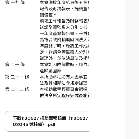
第 十九 條
本會應於年度結束後五個月內，將前一年度工作
報告及財務報表，提請董事會通過後，送主管機
關備查。
前項工作報告及財務報表於董事會通過後，並應
送請全體監察人分別查核，連同監察人製作之前
一年度監察報告書，一併送主管機關備查。
為符合政府捐助財團法人決算之編審，除於會計
年度終了時，應將工作成果及決算提經董事會審
定，送請全體監察人分別查核後，報請主管機關
辦理外，並依決算法及相關法令規定辦理。
第 二十 條
本會如因故解散時，應依法辦理清算，其賸餘財
產歸屬國庫。
第 二十一 條
本捐助章程如有未盡事宜，悉依財團法人法、民
法及其相關法令規定辦理。
第 二十二 條
本捐助章程經董事會通過，報主管機關許可，並
依法令所定程序完成後施行；修正時，亦同。
下載1130527 捐助章程核備（1130527 衛授家字第 11300
08045 號核備）.pdf