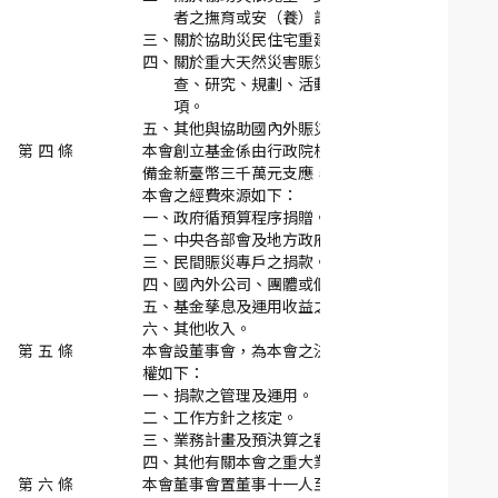
者之撫育或安（養）護事項。
三、
關於協助災民住宅重建重購事項。
四、
關於重大天然災害賑災、重建相關事項之調
查、研究、規劃、活動及記錄、出版等事
項。
五、
其他與協助國內外賑災及重建有關事項。
第 四 條
本會創立基金係由行政院核定動支90年度第二預
備金新臺幣三千萬元支應，基金本金不得動支。
本會之經費來源如下：
一、
政府循預算程序捐贈。
二、
中央各部會及地方政府賑災專戶之捐款。
三、
民間賑災專戶之捐款。
四、
國內外公司、團體或個人之捐款。
五、
基金孳息及運用收益之收入。
六、
其他收入。
第 五 條
本會設董事會，為本會之決策機構，董事會之職
權如下：
一、
捐款之管理及運用。
二、
工作方針之核定。
三、
業務計畫及預決算之審議。
四、
其他有關本會之重大業務決議事項。
第 六 條
本會董事會置董事十一人至十五人，由行政院就