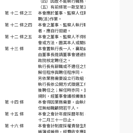
（四）
因故不能執行職務。
（五）
有前條第一款至第五款情事之一。
第 十二 條之三
本會應於董事、監察人任期屆滿前三個月辦理改
聘(派)作業。
第 十二 條之四
本會之董事、監察人執行職務時，有利益衝突
者，應自行迴避。
第 十二 條之五
本會之董事、監察人不得假借職務上之權力、機
會或方法，圖其本人或關係人之利益。
第 十三 條
本會置執行長一人，襄助處理本會事務，執行長
由董事長提請董事會通過後報請衛生福利部轉行
政院核定聘任之。
執行長有辭職或不適任之情形者，應予解任，其
解任程序與聘任程序同。
另依業務需要設立行政組、業務組及財務組，由
執行長依公開方式徵選工作人員提請董事長同意
後聘任之；解任時亦同。並應訂定工作人員工作
規則，經董事會議核備後施行。
第 十四 條
本會得因業務需要，由執行長提請董事長同意聘
任無給職顧問若干人。
第 十五 條
本會之會計年度採曆年制，自每年一月一日起至
十二月三十一日止。
第 十六 條
本會會計制度採權責發生制，應設置必要之會計
帳簿或帳冊，經費收支應取得合法憑證，並詳實