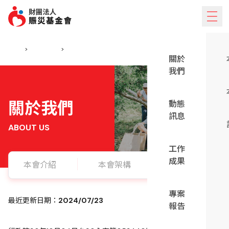
跳到主要內容
手機版的側邊欄選單
首頁
>
關於我們
>
設立章程
關於
我們
關於我們
動態
訊息
ABOUT US
工作
成果
本會介紹
本會架構
設立章程
專案
最近更新日期：
2024/07/23
報告