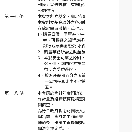
列帳，以備查核。有關賑災捐款之收支，應定期
公開徵信。
第 十七 條
本會之創立基金，應定存於金融機構。
本會創立基金以外之各項收入，除零用金外，均
存放於金融機構，並得以下列方式投資：
1、
購買公債、國庫券、中央銀行儲蓄券、金融債
券、可轉讓之銀行定期存單、銀行承兌匯票、
銀行或票券金融公司保證發行之商業本票。
2、
購置業務所需之動產及不動產。
3、
本於安全可靠之原則，購買公開發行之有擔保
公司債、國內證券投資信託公司發行之固定收
益型之受益憑證。
4、
於財產總額百分之五範圍內購買股票，且對單
一公司持股比率不得逾該公司資本額百分之
五。
第 十八 條
本會應於會計年度開始後一個月內，將當年度工
作計畫及經費預算提請董事會通過後，送主管機
關備查。
為符合政府捐助財團法人之編審，除於會計年度
開始前，應訂定工作計畫，編列預算提經董事會
通過後，報請主管機關辦理外，並依預算法及相
關法令規定辦理。