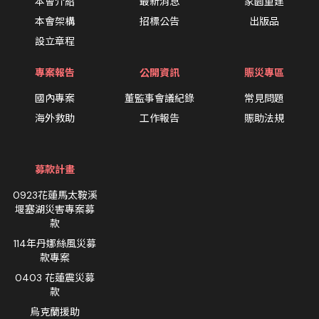
本會介紹
最新消息
家園重建
本會架構
招標公告
出版品
設立章程
專案報告
公開資訊
賑災專區
國內專案
董監事會議紀錄
常見問題
海外救助
工作報告
賑助法規
募款計畫
0923花蓮馬太鞍溪
堰塞湖災害專案募
款
114年丹娜絲風災募
款專案
0403 花蓮震災募
款
烏克蘭援助