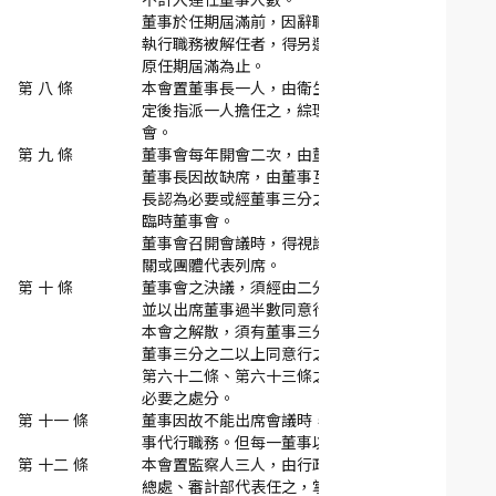
不計入連任董事人數。
董事於任期屆滿前，因辭職、死亡，或因故無法
執行職務被解任者，得另選聘其他人選繼任，至
原任期屆滿為止。
第 八 條
本會置董事長一人，由衛生福利部提請行政院核
定後指派一人擔任之，綜理會務，對外代表本
會。
第 九 條
董事會每年開會二次，由董事長召集並為主席，
董事長因故缺席，由董事互推一人代理之。董事
長認為必要或經董事三分之一以上提議，得舉行
臨時董事會。
董事會召開會議時，得視議題需要，邀請相關機
關或團體代表列席。
第 十 條
董事會之決議，須經由二分之一以上董事出席，
並以出席董事過半數同意行之。但章程之變更、
本會之解散，須有董事三分之二以上出席，出席
董事三分之二以上同意行之。如章程變更有民法
第六十二條、第六十三條之情形，應聲請法院為
必要之處分。
第 十一 條
董事因故不能出席會議時，得以書面委託其他董
事代行職務。但每一董事以受一人委託為限。
第 十二 條
本會置監察人三人，由行政院選聘財政部、主計
總處、審計部代表任之，掌理捐款之稽核、財務