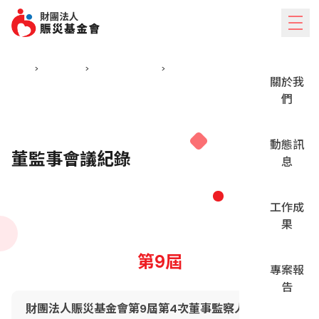
跳到主要內容
手機版的側邊欄
首頁
>
公開資訊
>
董監事會議紀錄
>
第9屆
關於我
們
動態訊
董監事會議紀錄
息
工作成
果
第9屆
專案報
告
財團法人賑災基金會第9屆第4次董事監察人聯