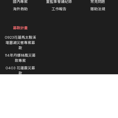
國內專案
董監事會議紀錄
常見問題
海外救助
工作報告
賑助法規
募款計畫
0923花蓮馬太鞍溪
堰塞湖災害專案募
款
114年丹娜絲風災募
款專案
0403 花蓮震災募
款
烏克蘭援助
Facebook
隱私權政策
資訊安全政策