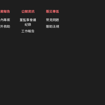
專案報告
公開資訊
賑災專區
國內專案
董監事會議
常見問題
紀錄
海外救助
賑助法規
工作報告