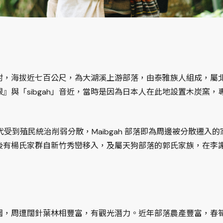
，海拔近七百公尺，為大湖溪上游部落，由泰雅族人組成，屬北勢
馬限』與「sibgah」音近，當時是因為日本人在此地設置木炭窯
治時代受到殖民統治削弱分散，Maibgah 部落即為周邊被分散遷
後有楊氏家群自新竹秀巒移入，及屬天狗部落的郭氏家族，在李
園，周遭闊針葉林相豐富，有觀光潛力。近年部落農產豐富，春