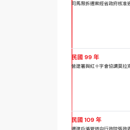
司馬限拆遷案經省政府核准
民國 99 年
營建署與紅十字會協調莫拉
民國 109 年
遷建戶循管道向行政院張政