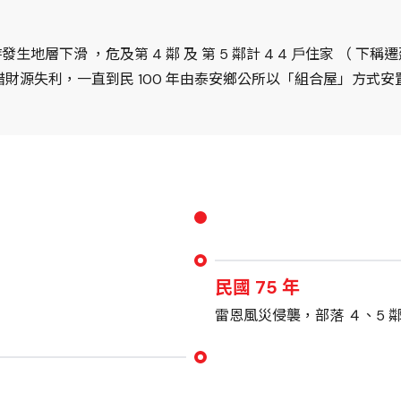
⽣地層下滑 ，危及第 4 鄰 及 第 5 鄰計 4 4 ⼾住家 （ 下
財源失利，一直到民 100 年由泰安鄉公所以「組合屋」方式安
民國 75 年
雷恩風災侵襲，部落 ４、5 