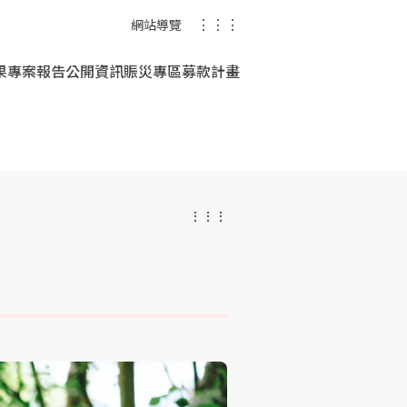
⋮⋮⋮
網站導覽
果
專案報告
公開資訊
賑災專區
募款計畫
⋮⋮⋮