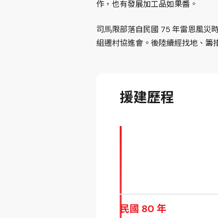
作，也有發展加工品如果醬。
司⾺限部落⾃民國 75 年雷恩風災時發
組遷村協進會。後陸續經找地、籌措
援建歷程
民國 80 年