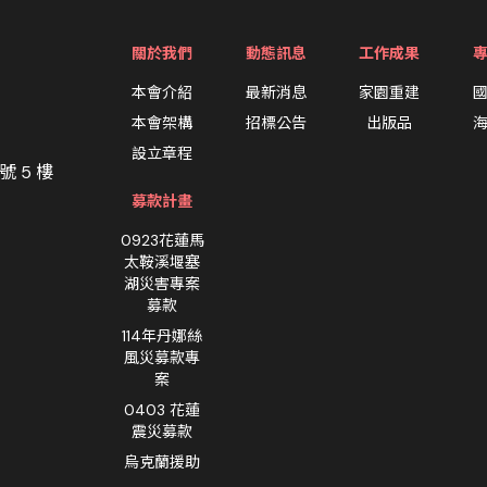
關於我們
動態訊息
工作成果
本會介紹
最新消息
家園重建
本會架構
招標公告
出版品
設立章程
號 5 樓
募款計畫
0923花蓮馬
太鞍溪堰塞
湖災害專案
募款
114年丹娜絲
風災募款專
案
0403 花蓮
震災募款
烏克蘭援助