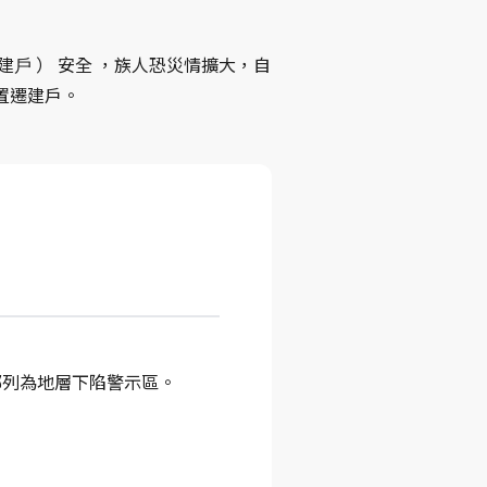
稱遷建⼾ ） 安全 ，族⼈恐災情擴大，自
置遷建戶。
鄰列為地層下陷警示區。