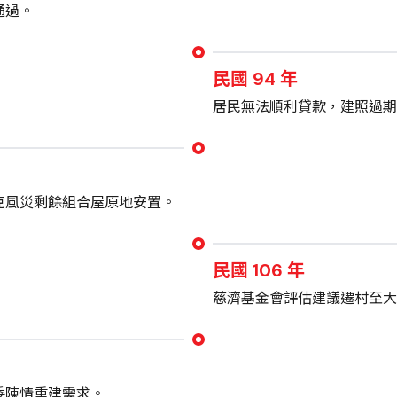
通過。
民國 94 年
居民無法順利貸款，建照過期
克風災剩餘組合屋原地安置。
民國 106 年
慈濟基金會評估建議遷村至大
委陳情重建需求。