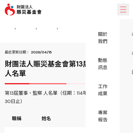
跳到主要內容
手機版的側邊欄選單
首頁
>
關於我們
>
本會架構
>
財團法人賑災基金會第13屆董事、監察人名單
關於
我們
最近更新日期：
2026/04/15
動態
財團法人賑災基金會第13屆董事、監察
訊息
人名單
工作
第13屆董事、監察 人名單（任期：114年12月1日至116年11月
成果
30日止）
專案
職稱
姓名
本職
報告