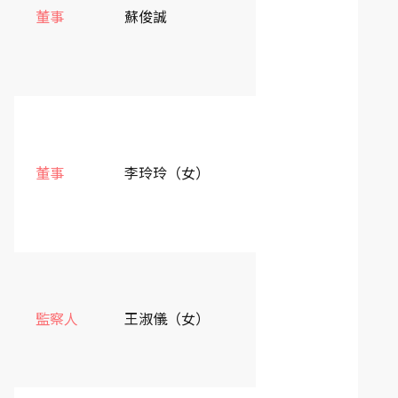
財團法人法律扶助基
董事
蘇俊誠
金會董事
全國律師聯合會理事
董事
李玲玲（女）
長
財政部國庫署庫務管
監察人
王淑儀（女）
理組組長