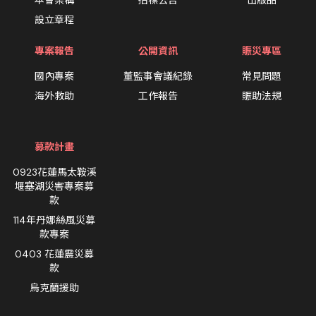
設立章程
專案報告
公開資訊
賑災專區
國內專案
董監事會議紀錄
常見問題
海外救助
工作報告
賑助法規
募款計畫
0923花蓮馬太鞍溪
堰塞湖災害專案募
款
114年丹娜絲風災募
款專案
0403 花蓮震災募
款
烏克蘭援助