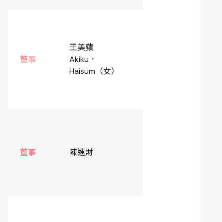
王美蘋
原住民族委員會主任
董事
Akiku．
祕書
Haisum（女）
中華民國全國工業總
董事
陳進財
會常務理事